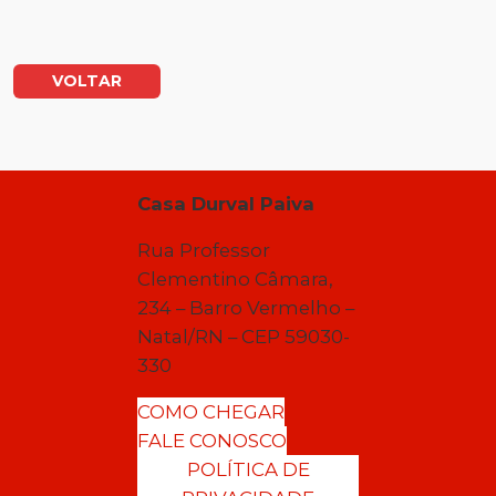
VOLTAR
Casa Durval Paiva
Rua Professor
Clementino Câmara,
234 – Barro Vermelho –
Natal/RN – CEP 59030-
330
COMO CHEGAR
FALE CONOSCO
POLÍTICA DE