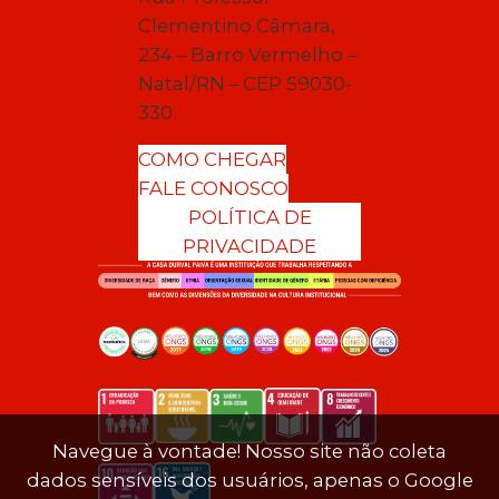
Clementino Câmara,
234 – Barro Vermelho –
Natal/RN – CEP 59030-
330
COMO CHEGAR
FALE CONOSCO
POLÍTICA DE
PRIVACIDADE
Navegue à vontade! Nosso site não coleta
dados sensíveis dos usuários, apenas o Google