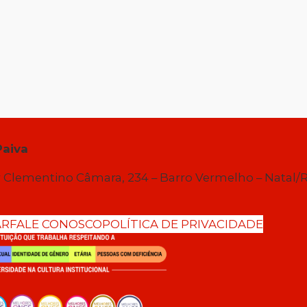
Paiva
 Clementino Câmara, 234 – Barro Vermelho – Natal/
AR
FALE CONOSCO
POLÍTICA DE PRIVACIDADE