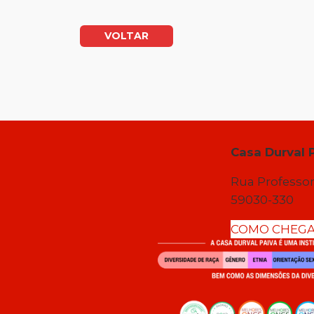
VOLTAR
Casa Durval 
Rua Professor
59030-330
COMO CHEG