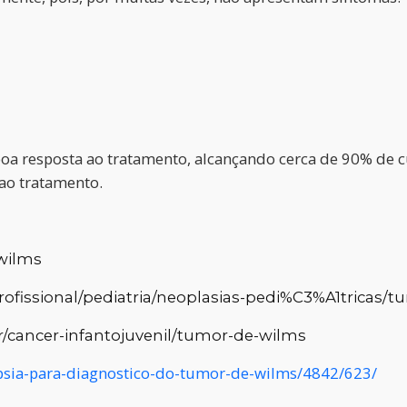
oa resposta ao tratamento, alcançando cerca de 90% de
ao tratamento.
wilms
fissional/pediatria/neoplasias-pedi%C3%A1tricas/
er/cancer-infantojuvenil/tumor-de-wilms
psia-para-diagnostico-do-tumor-de-wilms/4842/623/