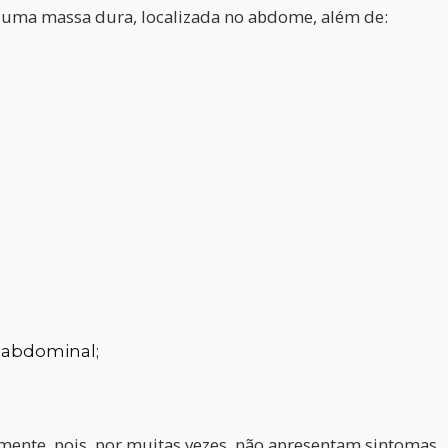
 uma massa dura, localizada no abdome, além de:
 abdominal;
emente, pois, por muitas vezes, não apresentam sintomas.