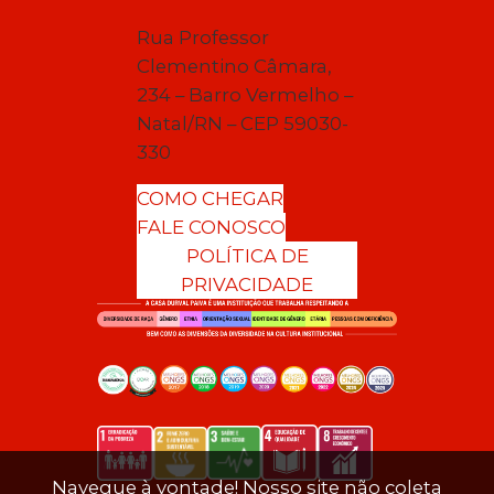
Rua Professor
Clementino Câmara,
234 – Barro Vermelho –
Natal/RN – CEP 59030-
330
COMO CHEGAR
FALE CONOSCO
POLÍTICA DE
PRIVACIDADE
Navegue à vontade! Nosso site não coleta