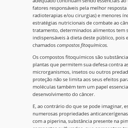
adequado continuam sendo essenciais ao 
fatores responsáveis pela melhor resposta 
radioterapias e/ou cirurgias) e menores ín
estratégias nutricionais de combate ao câ
tratamento, determinados alimentos tem se
indispensáveis à dieta deste público, pois
chamados
compostos fitoquímicos.
Os compostos fitoquímicos são substância
plantas que permitem sua defesa contra a
microrganismos, insetos ou outros predado
proteção não se limita aos seus efeitos par
moléculas também tem um papel essencial 
desenvolvimento do câncer.
E, ao contrário do que se pode imaginar, e
numerosas propriedades anticancerígenas,
com a piperina, substância presente na pi