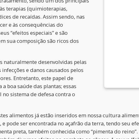
tratamento, sendo um dos principais
às terapias (quimioterapias,
dices de recaídas. Assim sendo, nas
ncer e às consequências do
us “efeitos especiais” e são
 em sua composição são ricos dos
s naturalmente desenvolvidas pelas
s infecções e danos causados pelos
res. Entretanto, este papel de
a a boa saúde das plantas; essas
no sistema de defesa contra o
stes alimentos já estão inseridos em nossa cultura alime
 e pode ser encontrada no açafrão da terra, tendo seu e
menta preta, também conhecida como “pimenta do reino”. 