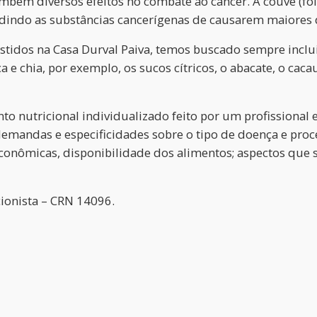
ém diversos efeitos no combate ao câncer. A couve (folha
dindo as substâncias cancerígenas de causarem maiores d
istidos na Casa Durval Paiva, temos buscado sempre inclu
 e chia, por exemplo, os sucos cítricos, o abacate, o ca
tricional individualizado feito por um profissional esp
mandas e especificidades sobre o tipo de doença e proc
econômicas, disponibilidade dos alimentos; aspectos que
icionista – CRN 14096.