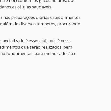
 e flor) contém os glicosinolatos, que
anos às células saudáveis.
ir nas preparações diárias estes alimentos
cau; além de diversos temperos, procurando
ecializado é essencial, pois é nesse
edimentos que serão realizados, bem
 são fundamentais para melhor adesão e