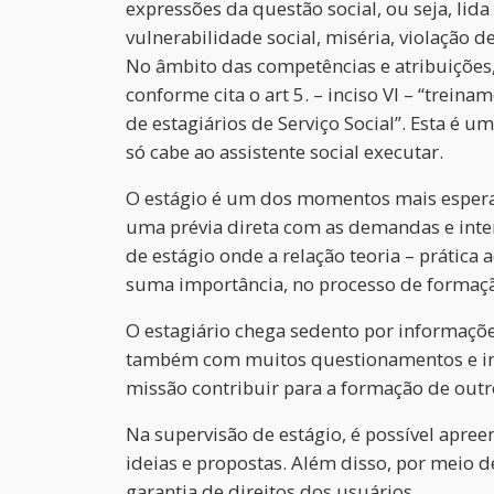
expressões da questão social, ou seja, lida
vulnerabilidade social, miséria, violação 
No âmbito das competências e atribuições, 
conforme cita o art 5. – inciso VI – “treina
de estagiários de Serviço Social”. Esta é um
só cabe ao assistente social executar.
O estágio é um dos momentos mais espera
uma prévia direta com as demandas e inte
de estágio onde a relação teoria – prátic
suma importância, no processo de formação
O estagiário chega sedento por informaçõ
também com muitos questionamentos e ins
missão contribuir para a formação de outro
Na supervisão de estágio, é possível apre
ideias e propostas. Além disso, por meio de
garantia de direitos dos usuários.