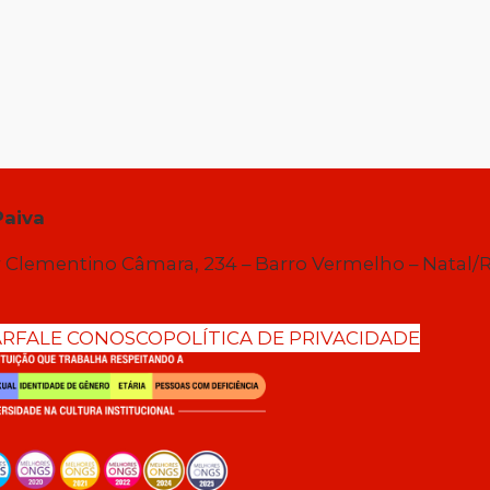
Paiva
 Clementino Câmara, 234 – Barro Vermelho – Natal/
AR
FALE CONOSCO
POLÍTICA DE PRIVACIDADE