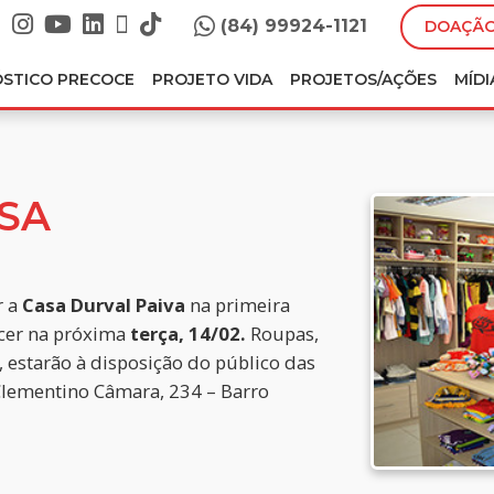
(84) 99924-1121
DOAÇÃO
ÓSTICO PRECOCE
PROJETO VIDA
PROJETOS/AÇÕES
MÍDI
ASA
r a
Casa Durval Paiva
na primeira
cer na próxima
terça, 14/02.
Roupas,
, estarão à disposição do público das
 Clementino Câmara, 234 – Barro