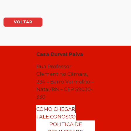
VOLTAR
Casa Durval Paiva
Rua Professor
Clementino Câmara,
234 – Barro Vermelho –
Natal/RN – CEP 59030-
330
COMO CHEGAR
FALE CONOSCO
POLÍTICA DE