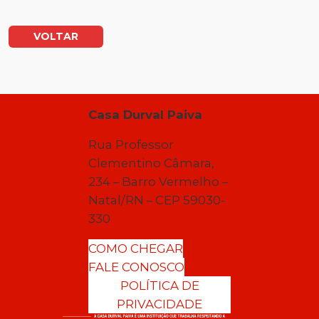
VOLTAR
Casa Durval Paiva
Rua Professor
Clementino Câmara,
234 – Barro Vermelho –
Natal/RN – CEP 59030-
330
COMO CHEGAR
FALE CONOSCO
POLÍTICA DE
PRIVACIDADE