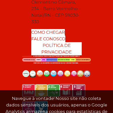
Clementino Câmara,
234 – Barro Vermelho –
Natal/RN – CEP 59030-
330
COMO CHEGAR
FALE CONOSCO
POLÍTICA DE
PRIVACIDADE
Navegue à vontade! Nosso site não coleta
dados sensíveis dos usuários, apenas o Google
Analytics armazena cookies para estatísticas de