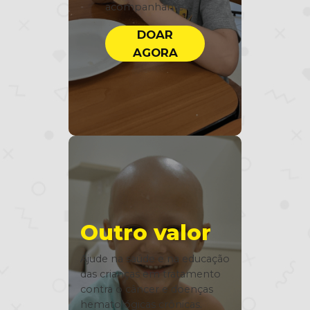
acompanhante.
DOAR
AGORA
Outro valor
Ajude na saúde e na educação
das crianças em tratamento
contra o câncer e doenças
hematológicas crônicas.