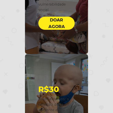
vulnerabilidade
social.
DOAR
AGORA
R$30
Ajude a custear a
refeição diária do
paciente e seu