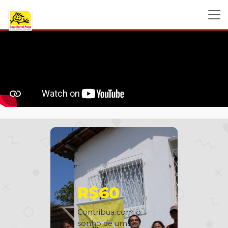
R$60
Contribua com o
sonho de uma