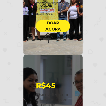
moradia digna para
os nossos
acolhidos.
DOAR
AGORA
R$45
Faça a diferença na
vida de famílias em
situação de